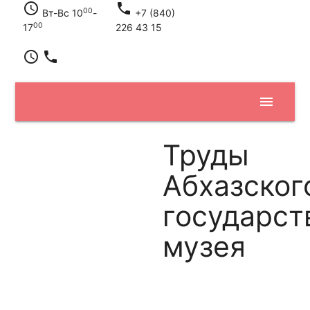
access_time
local_phone
00
Вт-Вс 10
-
+7 (840)
00
17
226 43 15
access_time
local_phone
menu
Труды
Абхазског
государст
музея