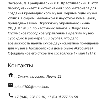
Захаров, Д. Грандолевский и В. Крастилевский. В этот
период начинается интенсивный сбор материала для
создания краеведческого музея. Первые годы музей
ютился в сыром, маленьком и неуютном помещении,
принадлежавшем Окружному управлению (ныне
УВД). В 1916 г. по настоянию членов «Общества»
Сухумское городское управление выделило музею
субсидию в размере 500 рублей, что дало
возможность нанять сухое двухкомнатное помещение
для музея в Архиерейском доме (ныне Абгосмузей).
Официальное его открытие состоялось 17 мая 1917 г.
Контакты
home
г. Сухум, проспект Леона 22
email
arkadi100@rambler.ru
phone
+7 (840) 226 02 10, +7 (940) 777 56 58