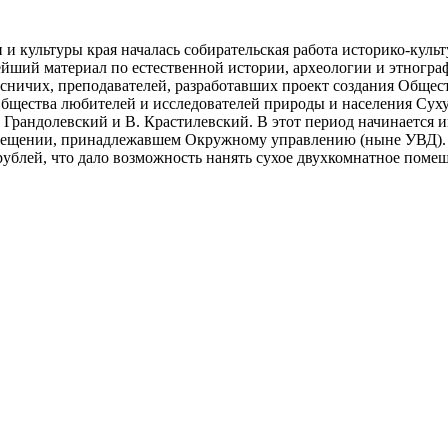
и культуры края началась собирательская работа историко-культ
нейший материал по естественной истории, археологии и этногра
есничих, преподавателей, разработавших проект создания Общес
«Общества любителей и исследователей природы и населения Сух
 Д. Грандолевский и В. Крастилевский. В этот период начинается
мещении, принадлежавшем Окружному управлению (ныне УВД). В
ублей, что дало возможность нанять сухое двухкомнатное помещ