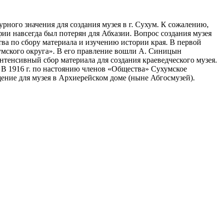
урного значения для создания музея в г. Сухум. К сожалению,
фии навсегда был потерян для Абхазии. Вопрос создания музея
тва по сбору материала и изучению истории края. В первой
умского округа». В его правление вошли А. Синицын
 интенсивный сбор материала для создания краеведческого музея.
 1916 г. по настоянию членов «Общества» Сухумское
ение для музея в Архиерейском доме (ныне Абгосмузей).