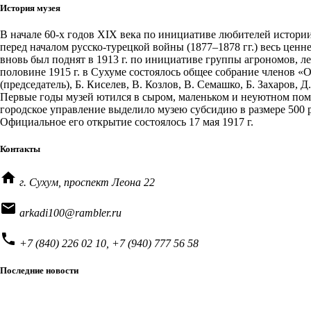
История музея
В начале 60-х годов XIX века по инициативе любителей истории 
перед началом русско-турецкой войны (1877–1878 гг.) весь цен
вновь был поднят в 1913 г. по инициативе группы агрономов, л
половине 1915 г. в Сухуме состоялось общее собрание членов 
(председатель), Б. Киселев, В. Козлов, В. Семашко, Б. Захаров,
Первые годы музей ютился в сыром, маленьком и неуютном по
городское управление выделило музею субсидию в размере 500 р
Официальное его открытие состоялось 17 мая 1917 г.
Контакты
home
г. Сухум, проспект Леона 22
email
arkadi100@rambler.ru
phone
+7 (840) 226 02 10, +7 (940) 777 56 58
Последние новости