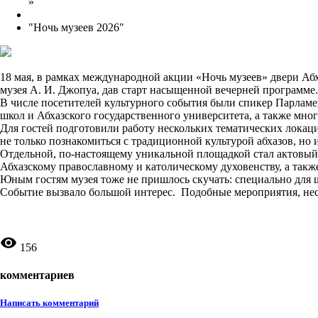
»
"Ночь музеев 2026"
18 мая, в рамках международной акции «Ночь музеев» двери Абх
музея А. И. Джопуа, дав старт насыщенной вечерней программе.
В числе посетителей культурного события были спикер Парламе
школ и Абхазского государственного университета, а также мно
Для гостей подготовили работу нескольких тематических локаци
не только познакомиться с традиционной культурой абхазов, но
Отдельной, по-настоящему уникальной площадкой стал актовый з
Абхазскому православному и католическому духовенству, а так
Юным гостям музея тоже не пришлось скучать: специально для 
Событие вызвало большой интерес. Подобные мероприятия, нес
remove_red_eye
156
комментариев
Написать комментарий