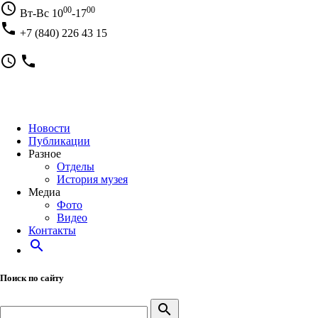
access_time
00
00
Вт-Вс 10
-17
local_phone
+7 (840) 226 43 15
access_time
local_phone
Новости
Публикации
Разное
Отделы
История музея
Медиа
Фото
Видео
Контакты
search
Поиск по сайту
search