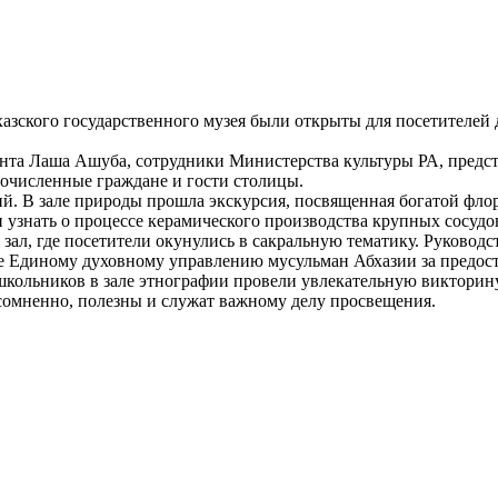
азского государственного музея были открыты для посетителей 
нта Лаша Ашуба, сотрудники Министерства культуры РА, предст
гочисленные граждане и гости столицы.
й. В зале природы прошла экскурсия, посвященная богатой флор
 и узнать о процессе керамического производства крупных сосуд
ал, где посетители окунулись в сакральную тематику. Руководс
же Единому духовному управлению мусульман Абхазии за предос
школьников в зале этнографии провели увлекательную викторин
омненно, полезны и служат важному делу просвещения.